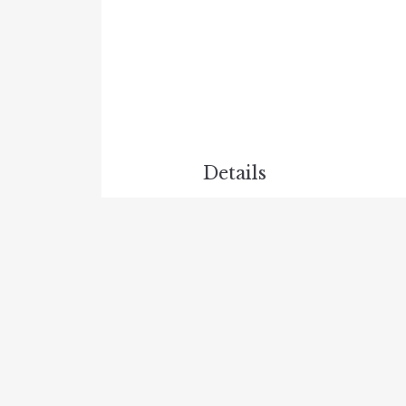
Details
人数:
3
アメニティ:
Free W
ル
,
テ