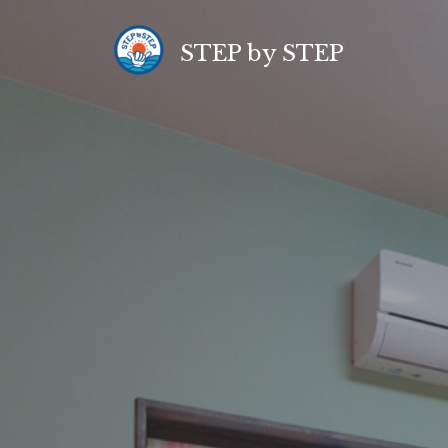
コ
ン
STEP by STEP
テ
ン
ツ
へ
ス
キ
ッ
プ